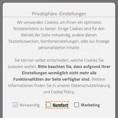
Privatsphäre-Einstellungen
Zum Inhalt springen [AK + 0]
Zum linken senkrechten Hauptmenü springen [AK + 1]
Zum Kontaktmenü (oben rechts) springen [AK + 2]
Zum Widget-Menü rechts springen [AK + 3]
Zu den Inhalten im Fußbereich springen [AK + 4]
Studien und
Wir verwenden Cookies, um Ihnen ein optimales
Expertisen
Nutzererlebnis zu bieten. Einige Cookies sind für den
Betrieb der Seite notwendig, andere dienen
Konkret: Effizienz
Statistikzwecken, Komforteinstellungen, oder zur Anzeige
und
Dekarbonisierung
personalisierter Inhalte.
Sie können selbst entscheiden, welche Cookies Sie
Vorträge,
Workshops,
zulassen wollen.
Bitte beachten Sie, dass aufgrund Ihrer
Publikationen
Einstellungen womöglich nicht mehr alle
Funktionalitäten der Seite verfügbar sind.
Weitere
Thesen, die mich
Informationen finden Sie in unserer Datenschutzerklärung
leiten
und Cookie Policy.
Downloads
Notwendig
Komfort
Marketing
Über
Studien und