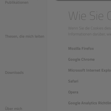
Publikationen
Wie Sie 
Wenn Sie die Cookies dies
dien und Berichte
ls
Informationen darüber, wi
Thesen, die mich leiten
Mozilla Firefox
Google Chrome
Microsoft Internet Explo
Downloads
Safari
Opera
Google Analytics Richtli
Über mich