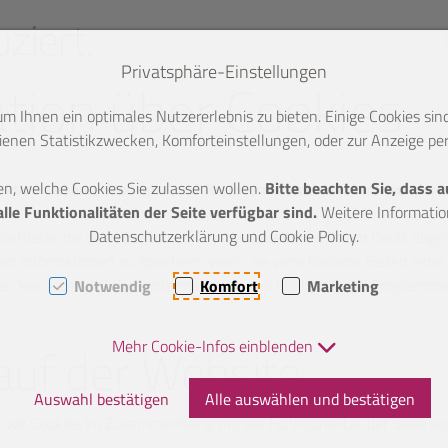
Privatsphäre-Einstellungen
tion über Cookies
 Ihnen ein optimales Nutzererlebnis zu bieten. Einige Cookies sind
enen Statistikzwecken, Komforteinstellungen, oder zur Anzeige pers
en, welche Cookies Sie zulassen wollen.
Bitte beachten Sie, dass 
nktion unserer Webseite und für interne Statistiken verwenden 
le Funktionalitäten der Seite verfügbar sind.
Weitere Information
Datenschutzerklärung und Cookie Policy.
Textdatei, die beim Besuch einer Internetseite auf Ihrem Gerät abgele
um Informationen zu speichern, wenn sie verschiedene Seiten einer
ten keine persönlichen Informationen und können keine Programme 
Notwendig
Komfort
Marketing
Mehr Cookie-Infos einblenden
auf der Website
Auswahl bestätigen
Alle auswählen und bestätigen
n wir Cookies im Zusammenhang mit der Funktionalität der Seite so