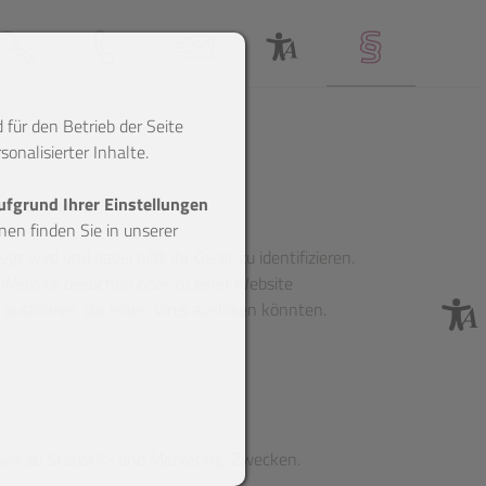
Suche
Anfahrt & Telefon
Webmail
Barrierefreiheitserklärung
Impressum
 für den Betrieb der Seite
onalisierter Inhalte.
aufgrund Ihrer Einstellungen
wir Cookies.
en finden Sie in unserer
gt wird und dabei hilft Ihr Gerät zu identifizieren.
 Website besuchen oder zu einer Website
ausführen, die einen Virus auslösen könnten.
wie zu Statistik- und Marketing-Zwecken.